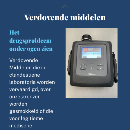
Skip
Back
to
To
Verdovende middelen
content
Top
Het
drugsprobleem
onder ogen zien
Verdovende
Middelen die in
clandestiene
laboratoria worden
vervaardigd, over
onze grenzen
worden
gesmokkeld of die
voor legitieme
medische